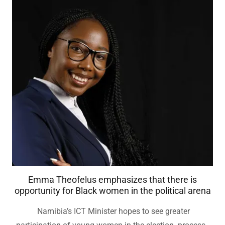
Emma Theofelus emphasizes that there is
opportunity for Black women in the political arena
Namibia’s ICT Minister hopes to see greater