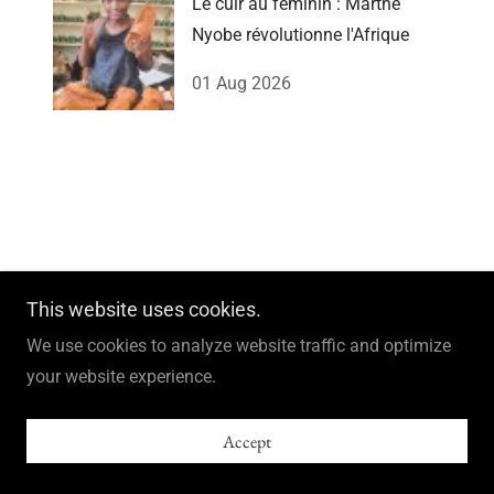
Le cuir au féminin : Marthe
Nyobe révolutionne l'Afrique
01 Aug 2026
Introducing Afreka: A New
This website uses cookies.
Vertical by African Female
We use cookies to analyze website traffic and optimize
Voices
your website experience.
Afreka proudly launches as a dedicated storytelling
Accept
vertical under African Female Voices, created to spotlight